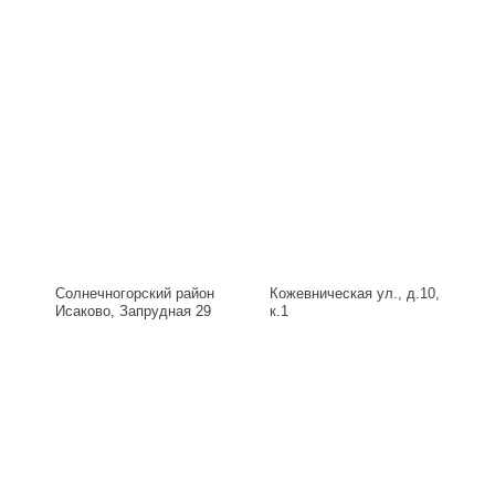
Солнечногорский район
Кожевническая ул., д.10,
Исаково, Запрудная 29
к.1
Б, д.29