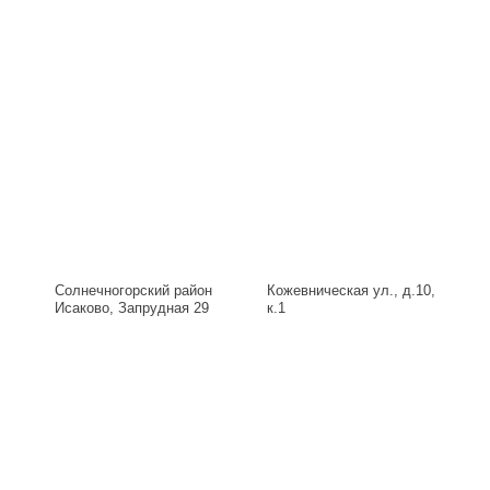
Солнечногорский район
Кожевническая ул., д.10,
Исаково, Запрудная 29
к.1
Б, д.29