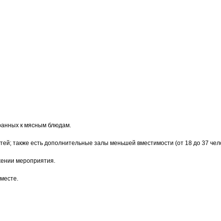
бранных к мясным блюдам.
стей; также есть дополнительные залы меньшей вместимости (от 18 до 37 чело
жении мероприятия.
месте.