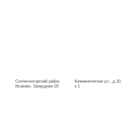
Солнечногорский район
Кожевническая ул., д.10,
Исаково, Запрудная 29
к.1
Б, д.29