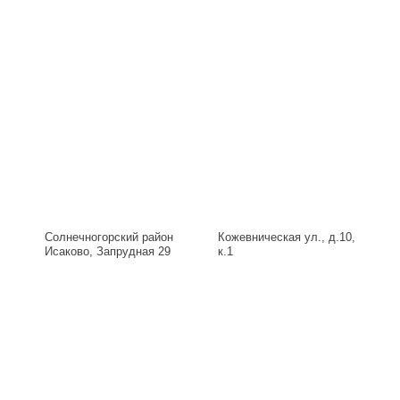
Солнечногорский район
Кожевническая ул., д.10,
Исаково, Запрудная 29
к.1
Б, д.29