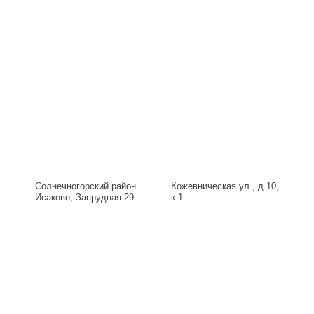
Солнечногорский район
Кожевническая ул., д.10,
Исаково, Запрудная 29
к.1
Б, д.29