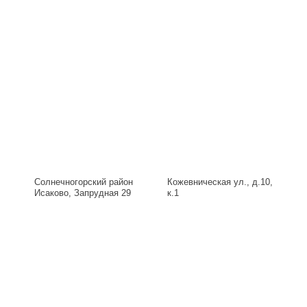
Солнечногорский район
Кожевническая ул., д.10,
Исаково, Запрудная 29
к.1
Б, д.29