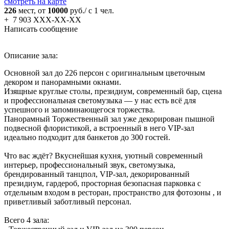
смотреть на карте
226
мест, от
10000
руб./ с 1 чел.
+
7 903 XXX-XX-XX
Написать сообщение
Описание зала:
Основной зал до 226 персон с оригинальным цветочным
декором и панорамными окнами.
Изящные круглые столы, президиум, современный бар, сцена
и профессиональная светомузыка — у нас есть всё для
успешного и запоминающегося торжества.
Панорамный Торжественный зал уже декорирован пышной
подвесной флористикой, а встроенный в него VIP-зал
идеально подходит для банкетов до 300 гостей.
Что вас ждёт? Вкуснейшая кухня, уютный современный
интерьер, профессиональный звук, светомузыка,
брендированный танцпол, VIP-зал, декорированный
президиум, гардероб, просторная безопасная парковка с
отдельным входом в ресторан, пространство для фотозоны , и
приветливый заботливый персонал.
Всего 4 зала: