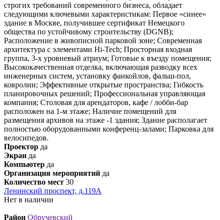
строгих требований современного бизнеса, обладает
следующими ключевыми характеристикам: Первое «синее»
здание в Москве, получившее сертификат Немецкого
общества по устойчивому строительству (DGNB);
Расположение в живописной парковой зоне; Современная
архитектура с элементами Hi-Tech; Просторная входная
группа, 3-х уровневый атриум; Готовые к въезду помещения;
Высококачественная отделка, включающая разводку всех
инженерных систем, установку фанкойлов, фальш-пол,
ковролин; Эффективные открытые пространства; Гибкость
планировочных решений; Профессиональная управляющая
компания; Столовая для арендаторов, кафе / лобби-бар
расположен на 1-м этаже; Наличие помещений для
размещения архивов на этаже -1 здания; Здание располагает
полностью оборудованными конференц-залами; Парковка для
велосипедов.
Проектор
да
Экран
да
Компьютер
да
Организация мероприятий
да
Количество мест
30
Ленинский проспект, д.119А
Нет в наличии
Район
Обручевский