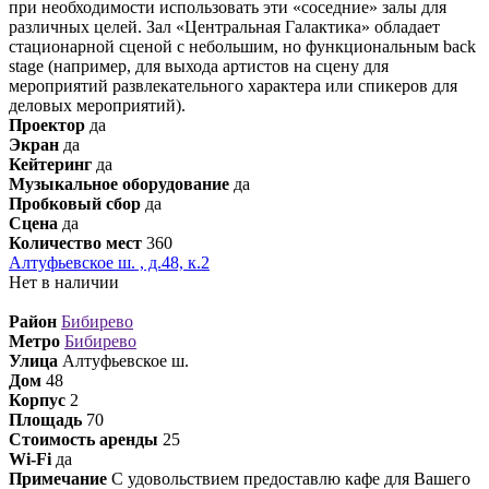
при необходимости использовать эти «соседние» залы для
различных целей. Зал «Центральная Галактика» обладает
стационарной сценой с небольшим, но функциональным back
stage (например, для выхода артистов на сцену для
мероприятий развлекательного характера или спикеров для
деловых мероприятий).
Проектор
да
Экран
да
Кейтеринг
да
Музыкальное оборудование
да
Пробковый сбор
да
Сцена
да
Количество мест
360
Алтуфьевское ш. , д.48, к.2
Нет в наличии
Район
Бибирево
Метро
Бибирево
Улица
Алтуфьевское ш.
Дом
48
Корпус
2
Площадь
70
Стоимость аренды
25
Wi-Fi
да
Примечание
С удовольствием предоставлю кафе для Вашего