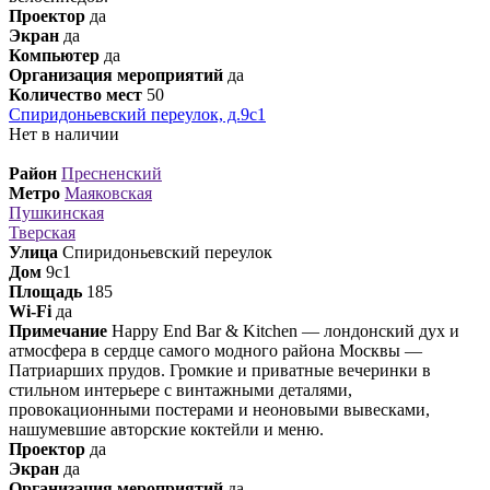
Проектор
да
Экран
да
Компьютер
да
Организация мероприятий
да
Количество мест
50
Спиридоньевский переулок, д.9с1
Нет в наличии
Район
Пресненский
Метро
Маяковская
Пушкинская
Тверская
Улица
Спиридоньевский переулок
Дом
9с1
Площадь
185
Wi-Fi
да
Примечание
Happy End Bar & Kitchen — лондонский дух и
атмосфера в сердце самого модного района Москвы —
Патриарших прудов. Громкие и приватные вечеринки в
стильном интерьере с винтажными деталями,
провокационными постерами и неоновыми вывесками,
нашумевшие авторские коктейли и меню.
Проектор
да
Экран
да
Организация мероприятий
да