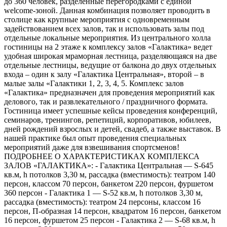
до 360 человек, разделенные перегородками с единой
welcome-зоной. Данная комбинация позволяет проводить в
столице как крупные мероприятия с одновременным
задействованием всех залов, так и использовать залы под
отдельные локальные мероприятия. Из центрального холла
гостиницы на 2 этаже к комплексу залов «Галактика» ведет
удобная широкая мраморная лестница, разделяющаяся на две
отдельные лестницы, ведущие от балкона до двух отдельных
входа – один к залу «Галактика Центральная», второй – в
малые залы «Галактики 1, 2, 3, 4, 5. Комплекс залов
«Галактика» предназначен для проведения мероприятий как
делового, так и развлекательного / праздничного формата.
Гостиница имеет успешные кейсы проведения конференций,
семинаров, тренингов, репетиций, корпоративов, юбилеев,
дней рождений взрослых и детей, свадеб, а также выставок. В
нашей практике был опыт проведения специальных
мероприятий даже для взвешивания спортсменов!
ПОДРОБНЕЕ О ХАРАКТЕРИСТИКАХ КОМПЛЕКСА
ЗАЛОВ «ГАЛАКТИКА»: - Галактика Центральная — S-645
кв.м, h потолков 3,30 м, рассадка (вместимость): театром 140
персон, классом 70 персон, банкетом 220 персон, фуршетом
360 персон - Галактика 1 — S-52 кв.м, h потолков 3,30 м,
рассадка (вместимость): театром 24 персоны, классом 16
персон, П-образная 14 персон, квадратом 16 персон, банкетом
16 персон, фуршетом 25 персон - Галактика 2 — S-68 кв.м, h