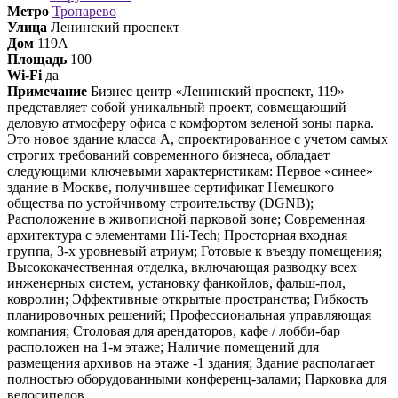
Метро
Тропарево
Улица
Ленинский проспект
Дом
119А
Площадь
100
Wi-Fi
да
Примечание
Бизнес центр «Ленинский проспект, 119»
представляет собой уникальный проект, совмещающий
деловую атмосферу офиса с комфортом зеленой зоны парка.
Это новое здание класса А, спроектированное с учетом самых
строгих требований современного бизнеса, обладает
следующими ключевыми характеристикам: Первое «синее»
здание в Москве, получившее сертификат Немецкого
общества по устойчивому строительству (DGNB);
Расположение в живописной парковой зоне; Современная
архитектура с элементами Hi-Tech; Просторная входная
группа, 3-х уровневый атриум; Готовые к въезду помещения;
Высококачественная отделка, включающая разводку всех
инженерных систем, установку фанкойлов, фальш-пол,
ковролин; Эффективные открытые пространства; Гибкость
планировочных решений; Профессиональная управляющая
компания; Столовая для арендаторов, кафе / лобби-бар
расположен на 1-м этаже; Наличие помещений для
размещения архивов на этаже -1 здания; Здание располагает
полностью оборудованными конференц-залами; Парковка для
велосипедов.