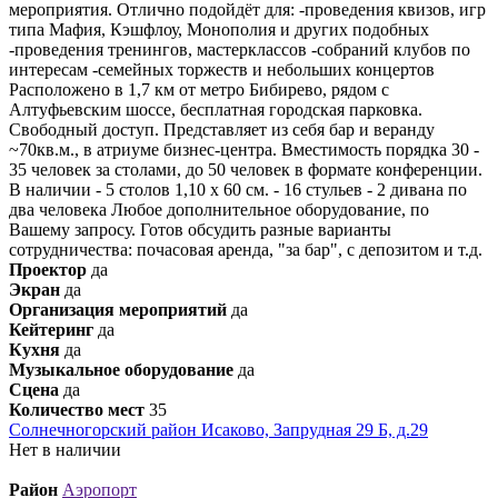
мероприятия. Отлично подойдёт для: -проведения квизов, игр
типа Мафия, Кэшфлоу, Монополия и других подобных
-проведения тренингов, мастерклассов -собраний клубов по
интересам -семейных торжеств и небольших концертов
Расположено в 1,7 км от метро Бибирево, рядом с
Алтуфьевским шоссе, бесплатная городская парковка.
Свободный доступ. Представляет из себя бар и веранду
~70кв.м., в атриуме бизнес-центра. Вместимость порядка 30 -
35 человек за столами, до 50 человек в формате конференции.
В наличии - 5 столов 1,10 х 60 см. - 16 стульев - 2 дивана по
два человека Любое дополнительное оборудование, по
Вашему запросу. Готов обсудить разные варианты
сотрудничества: почасовая аренда, "за бар", с депозитом и т.д.
Проектор
да
Экран
да
Организация мероприятий
да
Кейтеринг
да
Кухня
да
Музыкальное оборудование
да
Сцена
да
Количество мест
35
Солнечногорский район Исаково, Запрудная 29 Б, д.29
Нет в наличии
Район
Аэропорт