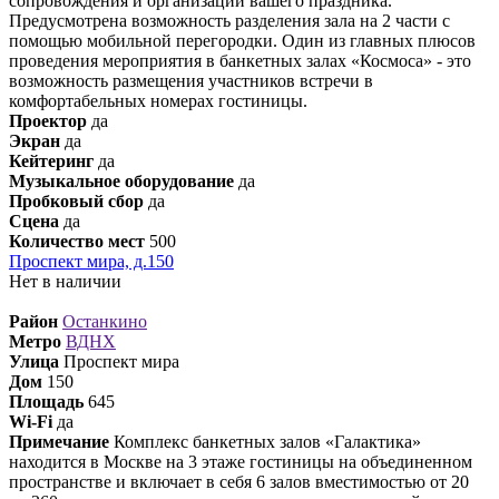
сопровождения и организации вашего праздника.
Предусмотрена возможность разделения зала на 2 части с
помощью мобильной перегородки. Один из главных плюсов
проведения мероприятия в банкетных залах «Космоса» - это
возможность размещения участников встречи в
комфортабельных номерах гостиницы.
Проектор
да
Экран
да
Кейтеринг
да
Музыкальное оборудование
да
Пробковый сбор
да
Сцена
да
Количество мест
500
Проспект мира, д.150
Нет в наличии
Район
Останкино
Метро
ВДНХ
Улица
Проспект мира
Дом
150
Площадь
645
Wi-Fi
да
Примечание
Комплекс банкетных залов «Галактика»
находится в Москве на 3 этаже гостиницы на объединенном
пространстве и включает в себя 6 залов вместимостью от 20