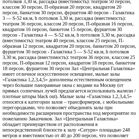
потолков 3,30 м, рассадка (вместимость): театром 50 персон,
классом 30 персон, П-образная 20 персон, квадратом 20
персон, банкетом 30 персон, фуршетом 40 персон - Галактика
3 — S-52 кв.м, h потолков 3,30 м, рассадка (вместимость):
театром 36 персон, классом 20 персон, П-образная 16 персон,
квадратом 16 персон, банкетом 15 персон, фуршетом 30
персон - Галактика 4 — S-52 кв.м, h потолков 3,30 м, рассадка
(вместимость): театром 40 персон, классом 25 персон, П-
образная 12 персон, квадратом 20 персон, банкетом 20 персон,
фуршетом 30 персон - Галактика 5 — S-52 кв.м, h потолков
3,30 м, рассадка (вместимость): театром 36 персон, классом 25
персон, П-образная 12 персон, квадратом 18 персон, банкетом
18 персон, фуршетом 30 персон Зал «Центральная Галактика»
имеет отличное искусственное освещение, малые залы
«Галактика 1,2,3,4,5» дополнены естественным освещением
через большие панорамные окна с видами на Москву (от
прямых солнечных лучей предлагается использовать жалюзи /
плотные шторы black out). Малые залы «Галактика 1,2,3,4,5»
относятся к категории залов – трансформеров, с мобильными
перегородками, что позволяет объединять залы при
необходимости расширения пространства под мероприятие по
пожеланию Заказчиков. Зал «Центральная Галактика»
обладает преимуществом от расположения в
непосредственной близости к залу «Сатурн» площадью 248
метров и вместимостью от 40 до 200 персон, что позволяет