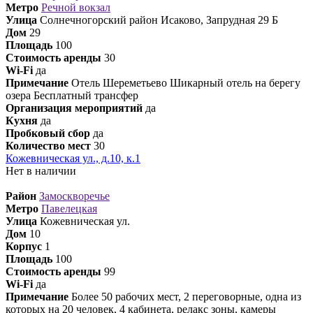
Метро
Речной вокзал
Улица
Солнечногорский район Исаково, Запрудная 29 Б
Дом
29
Площадь
100
Стоимость аренды
30
Wi-Fi
да
Примечание
Отель Шереметьево Шикарный отель на берегу
озера Бесплатный трансфер
Организация мероприятий
да
Кухня
да
Пробковый сбор
да
Количество мест
30
Кожевническая ул., д.10, к.1
Нет в наличии
Район
Замоскворечье
Метро
Павелецкая
Улица
Кожевническая ул.
Дом
10
Корпус
1
Площадь
100
Стоимость аренды
99
Wi-Fi
да
Примечание
Более 50 рабочих мест, 2 переговорные, одна из
которых на 20 человек, 4 кабинета, релакс зоны, камеры