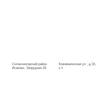
Солнечногорский район
Кожевническая ул., д.10,
Исаково, Запрудная 29
к.1
Б, д.29