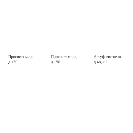
Проспект мира,
Проспект мира,
Алтуфьевское ш. ,
д.150
д.150
д.48, к.2