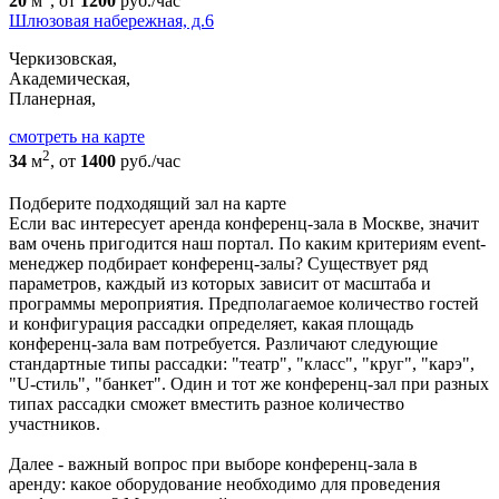
20
м
, от
1200
руб./час
Шлюзовая набережная, д.6
Черкизовская,
Академическая,
Планерная,
cмотреть на карте
2
34
м
, от
1400
руб./час
Подберите подходящий зал на карте
Если вас интересует аренда конференц-зала в Москве, значит
вам очень пригодится наш портал. По каким критериям event-
менеджер подбирает конференц-залы? Существует ряд
параметров, каждый из которых зависит от масштаба и
программы мероприятия. Предполагаемое количество гостей
и конфигурация рассадки определяет, какая площадь
конференц-зала вам потребуется. Различают следующие
стандартные типы рассадки: "театр", "класс", "круг", "карэ",
"U-стиль", "банкет". Один и тот же конференц-зал при разных
типах рассадки сможет вместить разное количество
участников.
Далее - важный вопрос при выборе конференц-зала в
аренду: какое оборудование необходимо для проведения