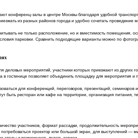
ают конференц-залы в центре Москвы благодаря удобной транспорт
иезжать из разных районов города и удобно сочетать проведение 
читывать не только расположение, но и вместимость помещения, о
 условия парковки. Сравнить подходящие варианты можно по фотог
лях
ля деловых мероприятий, участники которых приезжают из других 
а в гостинице позволяет объединить площадку для мероприятия и п
зоваться для конференций, переговоров, презентаций, семинаров 
т быть ресторан или кафе на территории, организация питания, т
ичество участников, формат рассадки, продолжительность меропр
потребоваться проектор или большой экран, для выступлений — ми
 столы и возможность делать записи.