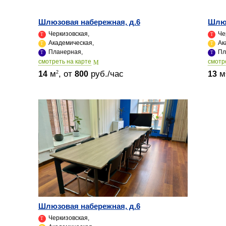
Шлюзовая набережная, д.6
Шлюз
Черкизовская,
Че
Академическая,
Ак
Планерная,
Пл
cмотреть на карте
cмотр
м
, от
руб./час
м
2
14
800
13
Шлюзовая набережная, д.6
Черкизовская,