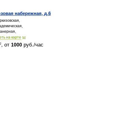
овая набережная, д.6
ркизовская,
адемическая,
анерная,
еть на карте
, от
руб./час
2
1000