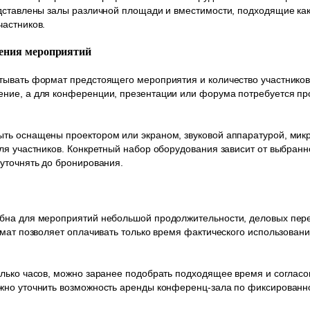
дставлены залы различной площади и вместимости, подходящие как 
частников.
дения мероприятий
тывать формат предстоящего мероприятия и количество участников
ние, а для конференции, презентации или форума потребуется про
ть оснащены проектором или экраном, звуковой аппаратурой, мик
ля участников. Конкретный набор оборудования зависит от выбранн
уточнять до бронирования.
бна для мероприятий небольшой продолжительности, деловых пере
рмат позволяет оплачивать только время фактического использован
лько часов, можно заранее подобрать подходящее время и согласо
жно уточнить возможность аренды конференц-зала по фиксированн