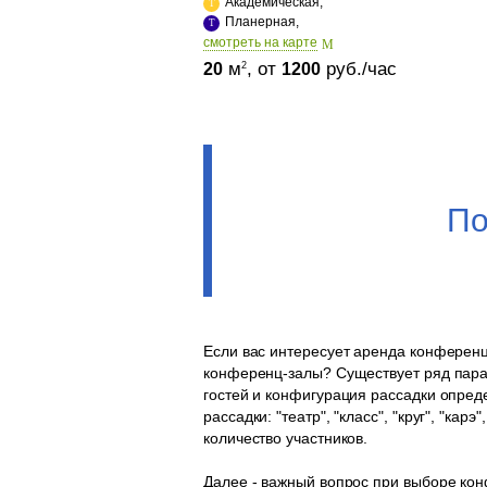
Академическая,
Планерная,
cмотреть на карте
м
, от
руб./час
2
20
1200
По
Если вас интересует аренда конференц
конференц-залы? Существует ряд пара
гостей и конфигурация рассадки опред
рассадки: "театр", "класс", "круг", "ка
количество участников.
Далее - важный вопрос при выборе ко