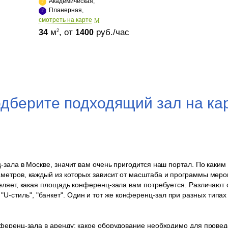
Академическая,
Планерная,
cмотреть на карте
м
, от
руб./час
2
34
1400
дберите подходящий зал на ка
-зала в Москве, значит вам очень пригодится наш портал. По каки
метров, каждый из которых зависит от масштаба и программы меро
еляет, какая площадь конференц-зала вам потребуется. Различаю
рэ", "U-стиль", "банкет". Один и тот же конференц-зал при разных тип
нференц-зала в аренду: какое оборудование необходимо для пров