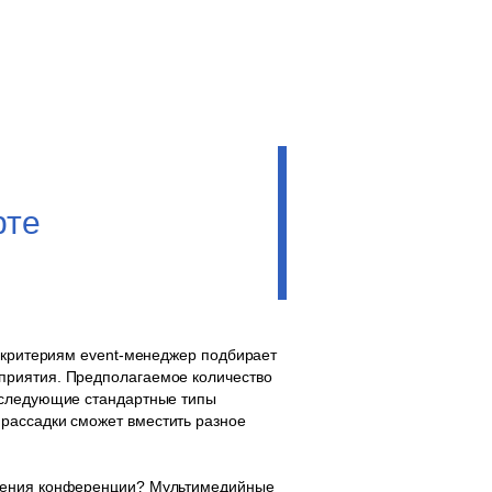
рте
м критериям event-менеджер подбирает
приятия. Предполагаемое количество
т следующие стандартные типы
ах рассадки сможет вместить разное
едения конференции? Мультимедийные