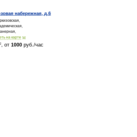
овая набережная, д.6
ркизовская,
адемическая,
анерная,
еть на карте
, от
руб./час
2
1000