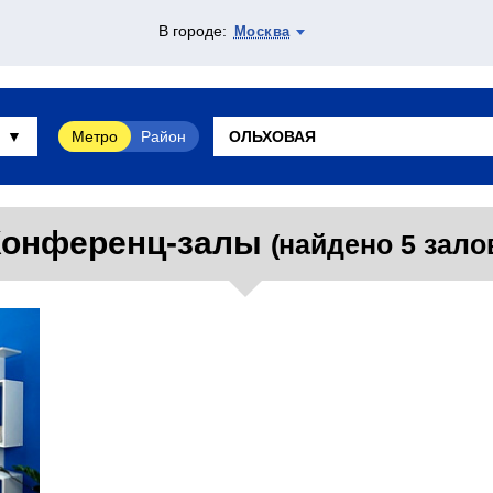
В городе:
Москва
Метро
Район
Конференц-залы
(найдено 5 зало