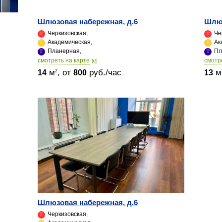
Шлюзовая набережная, д.6
Шлюз
Черкизовская,
Че
Академическая,
Ак
Планерная,
Пл
cмотреть на карте
cмотр
м
, от
руб./час
м
2
14
800
13
Шлюзовая набережная, д.6
Черкизовская,