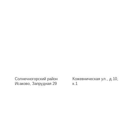
Солнечногорский район
Кожевническая ул., д.10,
Исаково, Запрудная 29
к.1
Б, д.29