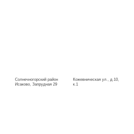
Солнечногорский район
Кожевническая ул., д.10,
Исаково, Запрудная 29
к.1
Б, д.29