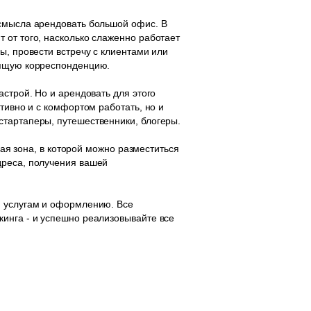
 смысла арендовать большой офис. В
 от того, насколько слаженно работает
ы, провести встречу с клиентами или
дящую корреспонденцию.
строй. Но и арендовать для этого
тивно и с комфортом работать, но и
стартаперы, путешественники, блогеры.
хая зона, в которой можно разместиться
дреса, получения вашей
, услугам и оформлению. Все
кинга - и успешно реализовывайте все
© 2015-2026
Залы в аренду