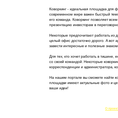
Коворкинг - идеальная площадка для ф
современном мире важен быстрый темп 
его команда. Коворкинг позволяет всем
презентацию инвесторам в переговорно
Некоторые предпочитают работать из до
целый офис достаточно дорого. А вот а
завести интересные и полезные знаком
Для тех, кто хочет работать в тишине, 
со своей командой. Некоторые коворки
корреспонденции и администратора, кот
На нашем портале вы сможете найти ко
площадки имеют актуальные фото и цен
ваши идеи!
О проек
Создание и поддержка