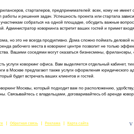
рилансеров, стартаперов, предпринимателей: всех, кому не имеет
работы и решения задач. Успешность проекта или стартапа зависит
 участникам собраться на одной площадке, обсудить важные вопрос
й. Администратор коворкинга встретит ваших гостей и примет вхо
ма, но это не всегда продуктивно. Дома сложно поймать деловой на
ренда рабочего места в коворкинг центре позволит не только эффек
ства. Вашими соседями могут оказаться бизнесмены, фрилансеры, 
есть услуги коворкинг офиса. Вам выделяется отдельный кабинет, ти
нги в Москве предлагают также услуги оформления юридического а
орый будет встречать ваших клиентов и гостей.
воркинг Москвы, который подходит вам по расположению, удобству
ы. Связывайтесь с владельцами, договаривайтесь об аренде ковор
те
Обратная связь
Реклама
Карта сайта