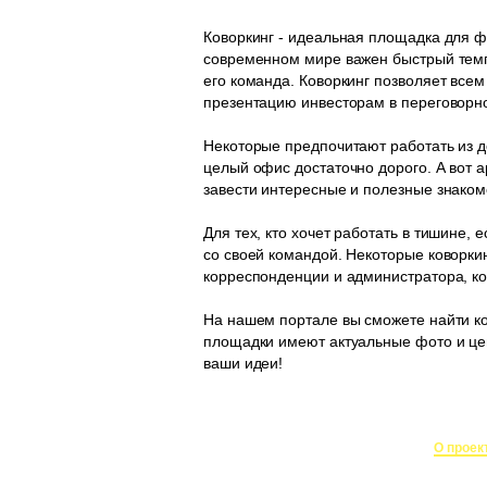
Коворкинг - идеальная площадка для ф
современном мире важен быстрый темп 
его команда. Коворкинг позволяет всем
презентацию инвесторам в переговорно
Некоторые предпочитают работать из до
целый офис достаточно дорого. А вот а
завести интересные и полезные знаком
Для тех, кто хочет работать в тишине, 
со своей командой. Некоторые коворки
корреспонденции и администратора, кот
На нашем портале вы сможете найти ко
площадки имеют актуальные фото и цен
ваши идеи!
О проек
Создание и поддержка