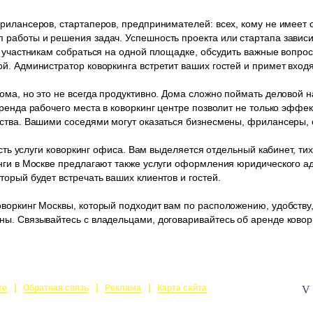
рилансеров, стартаперов, предпринимателей: всех, кому не имеет
работы и решения задач. Успешность проекта или стартапа зависит
 участникам собраться на одной площадке, обсудить важные вопрос
й. Администратор коворкинга встретит ваших гостей и примет вхо
ма, но это не всегда продуктивно. Дома сложно поймать деловой на
ренда рабочего места в коворкинг центре позволит не только эффек
ства. Вашими соседями могут оказаться бизнесмены, фрилансеры, 
есть услуги коворкинг офиса. Вам выделяется отдельный кабинет, ти
нги в Москве предлагают также услуги оформления юридического а
орый будет встречать ваших клиентов и гостей.
воркинг Москвы, который подходит вам по расположению, удобству
ы. Связывайтесь с владельцами, договаривайтесь об аренде ковор
те
Обратная связь
Реклама
Карта сайта