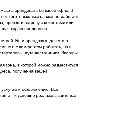
 смысла арендовать большой офис. В
 от того, насколько слаженно работает
ы, провести встречу с клиентами или
дящую корреспонденцию.
строй. Но и арендовать для этого
тивно и с комфортом работать, но и
стартаперы, путешественники, блогеры.
хая зона, в которой можно разместиться
дреса, получения вашей
, услугам и оформлению. Все
кинга - и успешно реализовывайте все
© 2015-2026
Залы в аренду