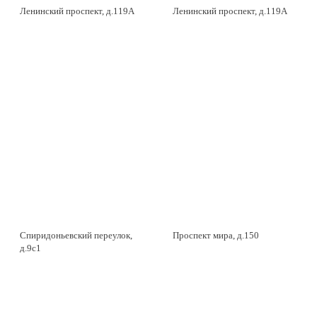
Ленинский проспект, д.119А
Ленинский проспект, д.119А
Спиридоньевский переулок,
Проспект мира, д.150
д.9с1