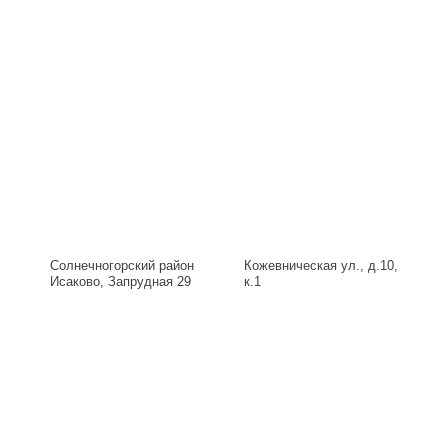
Солнечногорский район
Кожевническая ул., д.10,
Исаково, Запрудная 29
к.1
Б, д.29