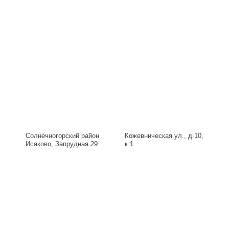
Солнечногорский район
Кожевническая ул., д.10,
Исаково, Запрудная 29
к.1
Б, д.29