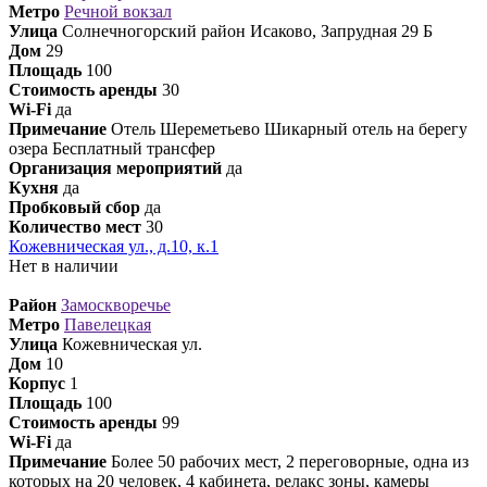
Метро
Речной вокзал
Улица
Солнечногорский район Исаково, Запрудная 29 Б
Дом
29
Площадь
100
Стоимость аренды
30
Wi-Fi
да
Примечание
Отель Шереметьево Шикарный отель на берегу
озера Бесплатный трансфер
Организация мероприятий
да
Кухня
да
Пробковый сбор
да
Количество мест
30
Кожевническая ул., д.10, к.1
Нет в наличии
Район
Замоскворечье
Метро
Павелецкая
Улица
Кожевническая ул.
Дом
10
Корпус
1
Площадь
100
Стоимость аренды
99
Wi-Fi
да
Примечание
Более 50 рабочих мест, 2 переговорные, одна из
которых на 20 человек, 4 кабинета, релакс зоны, камеры