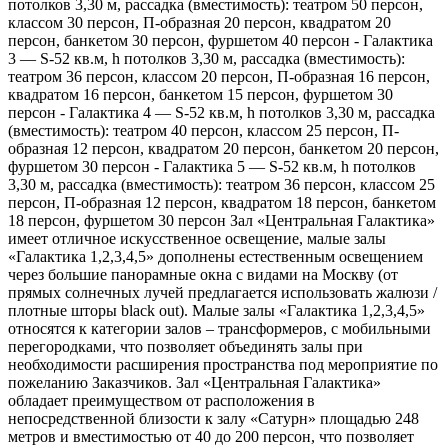
потолков 3,30 м, рассадка (вместимость): театром 50 персон,
классом 30 персон, П-образная 20 персон, квадратом 20
персон, банкетом 30 персон, фуршетом 40 персон - Галактика
3 — S-52 кв.м, h потолков 3,30 м, рассадка (вместимость):
театром 36 персон, классом 20 персон, П-образная 16 персон,
квадратом 16 персон, банкетом 15 персон, фуршетом 30
персон - Галактика 4 — S-52 кв.м, h потолков 3,30 м, рассадка
(вместимость): театром 40 персон, классом 25 персон, П-
образная 12 персон, квадратом 20 персон, банкетом 20 персон,
фуршетом 30 персон - Галактика 5 — S-52 кв.м, h потолков
3,30 м, рассадка (вместимость): театром 36 персон, классом 25
персон, П-образная 12 персон, квадратом 18 персон, банкетом
18 персон, фуршетом 30 персон Зал «Центральная Галактика»
имеет отличное искусственное освещение, малые залы
«Галактика 1,2,3,4,5» дополнены естественным освещением
через большие панорамные окна с видами на Москву (от
прямых солнечных лучей предлагается использовать жалюзи /
плотные шторы black out). Малые залы «Галактика 1,2,3,4,5»
относятся к категории залов – трансформеров, с мобильными
перегородками, что позволяет объединять залы при
необходимости расширения пространства под мероприятие по
пожеланию Заказчиков. Зал «Центральная Галактика»
обладает преимуществом от расположения в
непосредственной близости к залу «Сатурн» площадью 248
метров и вместимостью от 40 до 200 персон, что позволяет