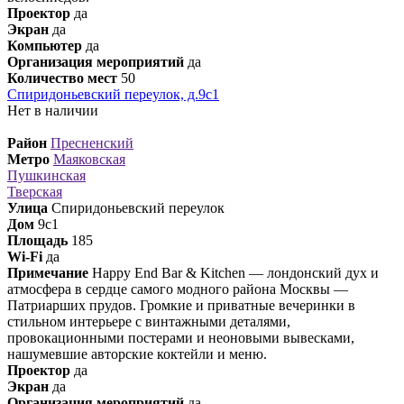
Проектор
да
Экран
да
Компьютер
да
Организация мероприятий
да
Количество мест
50
Спиридоньевский переулок, д.9с1
Нет в наличии
Район
Пресненский
Метро
Маяковская
Пушкинская
Тверская
Улица
Спиридоньевский переулок
Дом
9с1
Площадь
185
Wi-Fi
да
Примечание
Happy End Bar & Kitchen — лондонский дух и
атмосфера в сердце самого модного района Москвы —
Патриарших прудов. Громкие и приватные вечеринки в
стильном интерьере с винтажными деталями,
провокационными постерами и неоновыми вывесками,
нашумевшие авторские коктейли и меню.
Проектор
да
Экран
да
Организация мероприятий
да