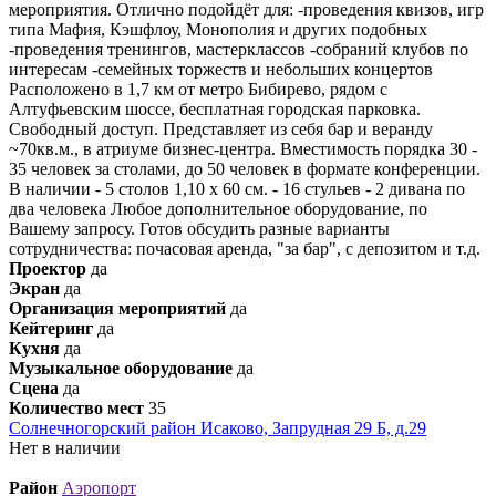
мероприятия. Отлично подойдёт для: -проведения квизов, игр
типа Мафия, Кэшфлоу, Монополия и других подобных
-проведения тренингов, мастерклассов -собраний клубов по
интересам -семейных торжеств и небольших концертов
Расположено в 1,7 км от метро Бибирево, рядом с
Алтуфьевским шоссе, бесплатная городская парковка.
Свободный доступ. Представляет из себя бар и веранду
~70кв.м., в атриуме бизнес-центра. Вместимость порядка 30 -
35 человек за столами, до 50 человек в формате конференции.
В наличии - 5 столов 1,10 х 60 см. - 16 стульев - 2 дивана по
два человека Любое дополнительное оборудование, по
Вашему запросу. Готов обсудить разные варианты
сотрудничества: почасовая аренда, "за бар", с депозитом и т.д.
Проектор
да
Экран
да
Организация мероприятий
да
Кейтеринг
да
Кухня
да
Музыкальное оборудование
да
Сцена
да
Количество мест
35
Солнечногорский район Исаково, Запрудная 29 Б, д.29
Нет в наличии
Район
Аэропорт