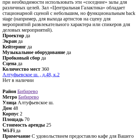
при необходимости использовать эти «соседние» залы для
различных целей. Зал «Центральная Галактика» обладает
стационарной сценой с небольшим, но функциональным back
stage (например, для выхода артистов на сцену для
мероприятий развлекательного характера или спикеров для
деловых мероприятий).
Проектор
да
Экран
да
Кейтеринг
да
Музыкальное оборудование
да
Пробковый сбор
да
Сцена
да
Количество мест
360
Алтуфьевское ш. , д.48, к.2
Нет в наличии
Район
Бибирево
Метро
Бибирево
Улица
Алтуфьевское ш.
Дом
48
Корпус
2
Площадь
70
Стоимость аренды
25
Wi-Fi
да
Примечание
С удовольствием предоставлю кафе для Вашего