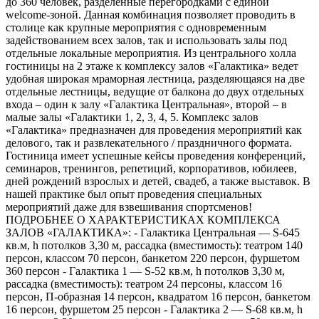
до 360 человек, разделенные перегородками с единой
welcome-зоной. Данная комбинация позволяет проводить в
столице как крупные мероприятия с одновременным
задействованием всех залов, так и использовать залы под
отдельные локальные мероприятия. Из центрального холла
гостиницы на 2 этаже к комплексу залов «Галактика» ведет
удобная широкая мраморная лестница, разделяющаяся на две
отдельные лестницы, ведущие от балкона до двух отдельных
входа – один к залу «Галактика Центральная», второй – в
малые залы «Галактики 1, 2, 3, 4, 5. Комплекс залов
«Галактика» предназначен для проведения мероприятий как
делового, так и развлекательного / праздничного формата.
Гостиница имеет успешные кейсы проведения конференций,
семинаров, тренингов, репетиций, корпоративов, юбилеев,
дней рождений взрослых и детей, свадеб, а также выставок. В
нашей практике был опыт проведения специальных
мероприятий даже для взвешивания спортсменов!
ПОДРОБНЕЕ О ХАРАКТЕРИСТИКАХ КОМПЛЕКСА
ЗАЛОВ «ГАЛАКТИКА»: - Галактика Центральная — S-645
кв.м, h потолков 3,30 м, рассадка (вместимость): театром 140
персон, классом 70 персон, банкетом 220 персон, фуршетом
360 персон - Галактика 1 — S-52 кв.м, h потолков 3,30 м,
рассадка (вместимость): театром 24 персоны, классом 16
персон, П-образная 14 персон, квадратом 16 персон, банкетом
16 персон, фуршетом 25 персон - Галактика 2 — S-68 кв.м, h