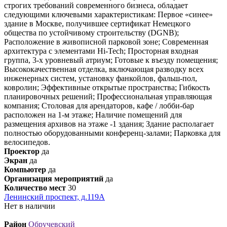
строгих требований современного бизнеса, обладает
следующими ключевыми характеристикам: Первое «синее»
здание в Москве, получившее сертификат Немецкого
общества по устойчивому строительству (DGNB);
Расположение в живописной парковой зоне; Современная
архитектура с элементами Hi-Tech; Просторная входная
группа, 3-х уровневый атриум; Готовые к въезду помещения;
Высококачественная отделка, включающая разводку всех
инженерных систем, установку фанкойлов, фальш-пол,
ковролин; Эффективные открытые пространства; Гибкость
планировочных решений; Профессиональная управляющая
компания; Столовая для арендаторов, кафе / лобби-бар
расположен на 1-м этаже; Наличие помещений для
размещения архивов на этаже -1 здания; Здание располагает
полностью оборудованными конференц-залами; Парковка для
велосипедов.
Проектор
да
Экран
да
Компьютер
да
Организация мероприятий
да
Количество мест
30
Ленинский проспект, д.119А
Нет в наличии
Район
Обручевский