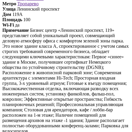
Метро
Тропарево
Улица
Ленинский проспект
Дом
119А
Площадь
100
Wi-Fi
да
Примечание
Бизнес центр «Ленинский проспект, 119»
представляет собой уникальный проект, совмещающий
деловую атмосферу офиса с комфортом зеленой зоны парка.
Это новое здание класса А, спроектированное с учетом самых
строгих требований современного бизнеса, обладает
следующими ключевыми характеристикам: Первое «синее»
здание в Москве, получившее сертификат Немецкого
общества по устойчивому строительству (DGNB);
Расположение в живописной парковой зоне; Современная
архитектура с элементами Hi-Tech; Просторная входная
группа, 3-х уровневый атриум; Готовые к въезду помещения;
Высококачественная отделка, включающая разводку всех
инженерных систем, установку фанкойлов, фальш-пол,
ковролин; Эффективные открытые пространства; Гибкость
планировочных решений; Профессиональная управляющая
компания; Столовая для арендаторов, кафе / лобби-бар
расположен на 1-м этаже; Наличие помещений для
размещения архивов на этаже -1 здания; Здание располагает
полностью оборудованными конференц-залами; Парковка для
велосипедов.