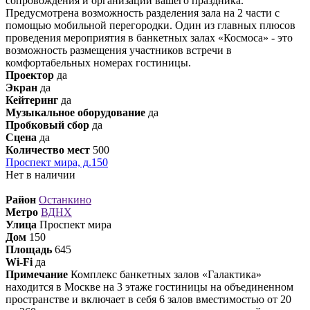
сопровождения и организации вашего праздника.
Предусмотрена возможность разделения зала на 2 части с
помощью мобильной перегородки. Один из главных плюсов
проведения мероприятия в банкетных залах «Космоса» - это
возможность размещения участников встречи в
комфортабельных номерах гостиницы.
Проектор
да
Экран
да
Кейтеринг
да
Музыкальное оборудование
да
Пробковый сбор
да
Сцена
да
Количество мест
500
Проспект мира, д.150
Нет в наличии
Район
Останкино
Метро
ВДНХ
Улица
Проспект мира
Дом
150
Площадь
645
Wi-Fi
да
Примечание
Комплекс банкетных залов «Галактика»
находится в Москве на 3 этаже гостиницы на объединенном
пространстве и включает в себя 6 залов вместимостью от 20