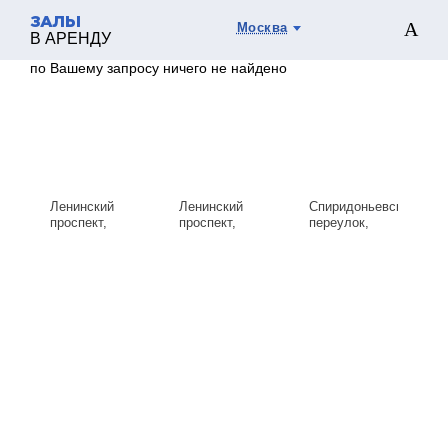
ЗАЛЫ
Москва
В АРЕНДУ
по Вашему запросу ничего не найдено
Ленинский
Ленинский
Спиридоньевский
проспект,
проспект,
переулок,
д.119А
д.119А
д.9с1