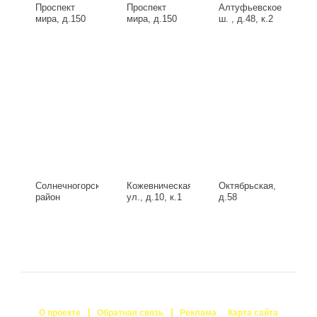
Проспект
Проспект
Алтуфьевское
мира, д.150
мира, д.150
ш. , д.48, к.2
Солнечногорский
Кожевническая
Октябрьская,
район
ул., д.10, к.1
д.58
Исаково,
Запрудная 29
Б, д.29
О проекте
Обратная связь
Реклама
Карта сайта