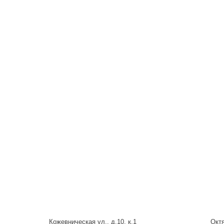
Кожевническая ул., д.10, к.1
Октя