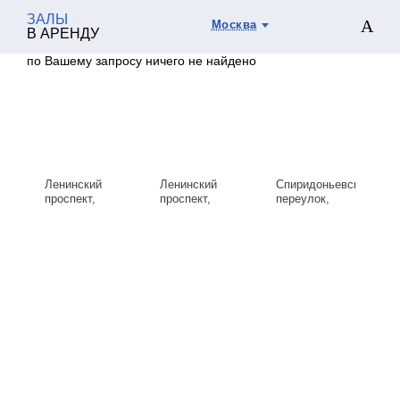
ЗАЛЫ
Москва
В АРЕНДУ
по Вашему запросу ничего не найдено
Ленинский
Ленинский
Спиридоньевский
проспект,
проспект,
переулок,
д.119А
д.119А
д.9с1