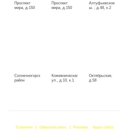
Проспект
Проспект
Алтуфьевское
мира, д.150
мира, д.150
ш. , д.48, к.2
Солнечногорский
Кожевническая
Октябрьская,
район
ул., д.10, к.1
д.58
Исаково,
Запрудная 29
Б, д.29
О проекте
Обратная связь
Реклама
Карта сайта