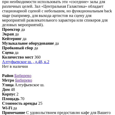
при необходимости использовать эти «соседние» залы для
различных целей. Зал «Центральная Галактика» обладает
стационарной сценой с небольшим, но функциональным back
stage (например, для выхода артистов на сцену для
мероприятий развлекательного характера или спикеров для
деловых мероприятий).
Проектор
да
Экран
да
Кейтеринг
да
Музыкальное оборудование
да
Пробковый сбор
да
Сцена
да
Количество мест
360
Алтуфьевское ш. , д.48, к.2
Нет в наличии
Район
Бибирево
Метро
Бибирево
Улица
Алтуфьевское ш.
Дом
48
Корпус
2
Площадь
70
Стоимость аренды
25
Wi-Fi
да
Примечание
С удовольствием предоставлю кафе для Вашего