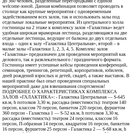
до 360 человек, разделенные перегородками с единой
welcome-зоной. Данная комбинация позволяет проводить в
столице как крупные мероприятия с одновременным
задействованием всех залов, так и использовать залы под
отдельные локальные мероприятия. Из центрального холла
гостиницы на 2 этаже к комплексу залов «Галактика» ведет
удобная широкая мраморная лестница, разделяющаяся на две
отдельные лестницы, ведущие от балкона до двух отдельных
входа – один к залу «Галактика Центральная», второй – в
малые залы «Галактики 1, 2, 3, 4, 5. Комплекс залов
«Галактика» предназначен для проведения мероприятий как
делового, так и развлекательного / праздничного формата.
Гостиница имеет успешные кейсы проведения конференций,
семинаров, тренингов, репетиций, корпоративов, юбилеев,
дней рождений взрослых и детей, свадеб, а также выставок. В
нашей практике был опыт проведения специальных
мероприятий даже для взвешивания спортсменов!
ПОДРОБНЕЕ О ХАРАКТЕРИСТИКАХ КОМПЛЕКСА
ЗАЛОВ «ГАЛАКТИКА»: - Галактика Центральная — S-645
кв.м, h потолков 3,30 м, рассадка (вместимость): театром 140
персон, классом 70 персон, банкетом 220 персон, фуршетом
360 персон - Галактика 1 — S-52 кв.м, h потолков 3,30 м,
рассадка (вместимость): театром 24 персоны, классом 16
персон, П-образная 14 персон, квадратом 16 персон, банкетом
16 персон, фуршетом 25 персон - Галактика 2 — S-68 кв.м, h