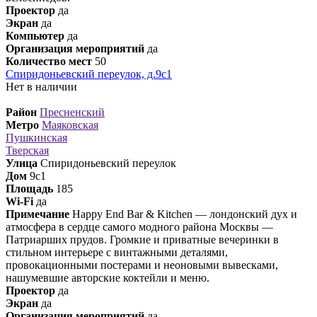
Проектор
да
Экран
да
Компьютер
да
Организация мероприятий
да
Количество мест
50
Спиридоньевский переулок, д.9с1
Нет в наличии
Район
Пресненский
Метро
Маяковская
Пушкинская
Тверская
Улица
Спиридоньевский переулок
Дом
9с1
Площадь
185
Wi-Fi
да
Примечание
Happy End Bar & Kitchen — лондонский дух и
атмосфера в сердце самого модного района Москвы —
Патриарших прудов. Громкие и приватные вечеринки в
стильном интерьере с винтажными деталями,
провокационными постерами и неоновыми вывесками,
нашумевшие авторские коктейли и меню.
Проектор
да
Экран
да
Организация мероприятий
да