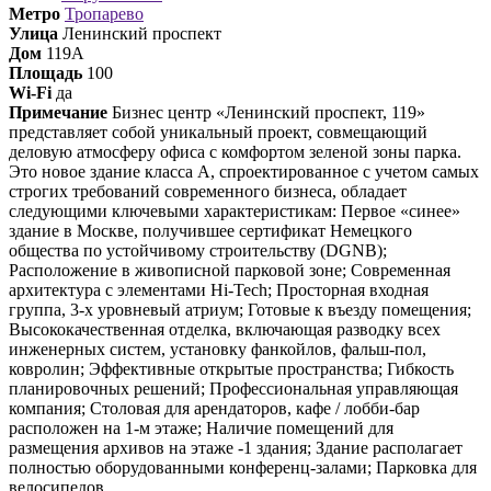
Метро
Тропарево
Улица
Ленинский проспект
Дом
119А
Площадь
100
Wi-Fi
да
Примечание
Бизнес центр «Ленинский проспект, 119»
представляет собой уникальный проект, совмещающий
деловую атмосферу офиса с комфортом зеленой зоны парка.
Это новое здание класса А, спроектированное с учетом самых
строгих требований современного бизнеса, обладает
следующими ключевыми характеристикам: Первое «синее»
здание в Москве, получившее сертификат Немецкого
общества по устойчивому строительству (DGNB);
Расположение в живописной парковой зоне; Современная
архитектура с элементами Hi-Tech; Просторная входная
группа, 3-х уровневый атриум; Готовые к въезду помещения;
Высококачественная отделка, включающая разводку всех
инженерных систем, установку фанкойлов, фальш-пол,
ковролин; Эффективные открытые пространства; Гибкость
планировочных решений; Профессиональная управляющая
компания; Столовая для арендаторов, кафе / лобби-бар
расположен на 1-м этаже; Наличие помещений для
размещения архивов на этаже -1 здания; Здание располагает
полностью оборудованными конференц-залами; Парковка для
велосипедов.