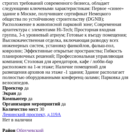
строгих требований современного бизнеса, обладает
следующими ключевыми характеристикам: Первое «синее»
здание в Москве, получившее сертификат Немецкого
общества по устойчивому строительству (DGNB);
Расположение в живописной парковой зоне; Современная
архитектура с элементами Hi-Tech; Просторная входная
группа, 3-х уровневый атриум; Готовые к въезду помещения;
Высококачественная отделка, включающая разводку всех
инженерных систем, установку фанкойлов, фальш-пол,
ковролин; Эффективные открытые пространства; Гибкость
планировочных решений; Профессиональная управляющая
компания; Столовая для арендаторов, кафе / лобби-бар
расположен на 1-м этаже; Наличие помещений для
размещения архивов на этаже -1 здания; Здание располагает
полностью оборудованными конференц-залами; Парковка для
велосипедов.
Проектор
да
Экран
да
Компьютер
да
Организация мероприятий
да
Количество мест
30
Ленинский проспект, д.119А
Нет в наличии
Район
Обручевский