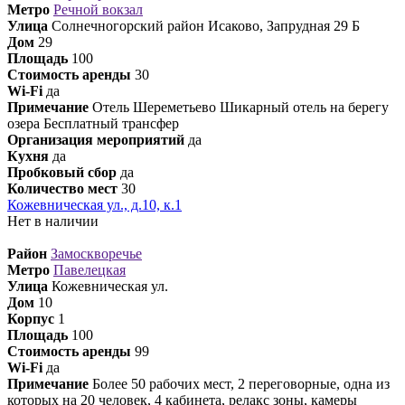
Метро
Речной вокзал
Улица
Солнечногорский район Исаково, Запрудная 29 Б
Дом
29
Площадь
100
Стоимость аренды
30
Wi-Fi
да
Примечание
Отель Шереметьево Шикарный отель на берегу
озера Бесплатный трансфер
Организация мероприятий
да
Кухня
да
Пробковый сбор
да
Количество мест
30
Кожевническая ул., д.10, к.1
Нет в наличии
Район
Замоскворечье
Метро
Павелецкая
Улица
Кожевническая ул.
Дом
10
Корпус
1
Площадь
100
Стоимость аренды
99
Wi-Fi
да
Примечание
Более 50 рабочих мест, 2 переговорные, одна из
которых на 20 человек, 4 кабинета, релакс зоны, камеры