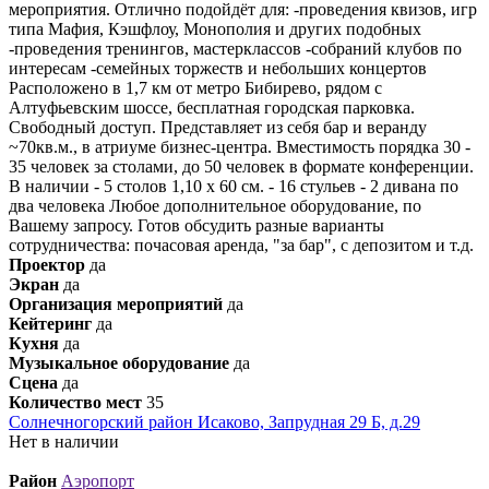
мероприятия. Отлично подойдёт для: -проведения квизов, игр
типа Мафия, Кэшфлоу, Монополия и других подобных
-проведения тренингов, мастерклассов -собраний клубов по
интересам -семейных торжеств и небольших концертов
Расположено в 1,7 км от метро Бибирево, рядом с
Алтуфьевским шоссе, бесплатная городская парковка.
Свободный доступ. Представляет из себя бар и веранду
~70кв.м., в атриуме бизнес-центра. Вместимость порядка 30 -
35 человек за столами, до 50 человек в формате конференции.
В наличии - 5 столов 1,10 х 60 см. - 16 стульев - 2 дивана по
два человека Любое дополнительное оборудование, по
Вашему запросу. Готов обсудить разные варианты
сотрудничества: почасовая аренда, "за бар", с депозитом и т.д.
Проектор
да
Экран
да
Организация мероприятий
да
Кейтеринг
да
Кухня
да
Музыкальное оборудование
да
Сцена
да
Количество мест
35
Солнечногорский район Исаково, Запрудная 29 Б, д.29
Нет в наличии
Район
Аэропорт