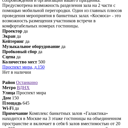
сопровождения и организации вашего праздника.
Предусмотрена возможность разделения зала на 2 части с
помощью мобильной перегородки. Один из главных плюсов
проведения мероприятия в банкетных залах «Космоса» - это
возможность размещения участников встречи в
комфортабельных номерах гостиницы.
Проектор
да
Экран
да
Кейтеринг
да
Музыкальное оборудование
да
Пробковый сбор
да
Сцена
да
Количество мест
500
Проспект мира, д.150
Нет в наличии
Район
Останкино
Метро
ВДНХ
Улица
Проспект мира
Дом
150
Площадь
645
Wi-Fi
да
Примечание
Комплекс банкетных залов «Галактика»
находится в Москве на 3 этаже гостиницы на объединенном
пространстве и включает в себя 6 залов вместимостью от 20