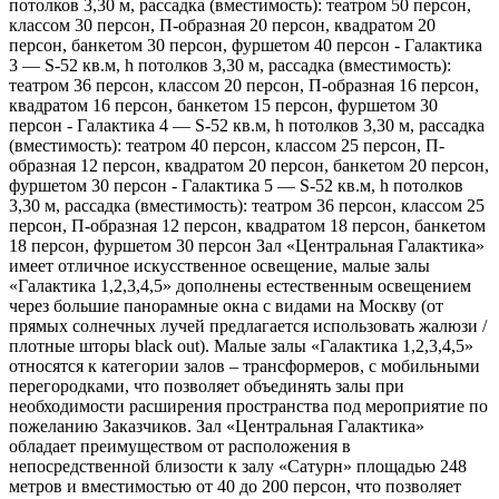
потолков 3,30 м, рассадка (вместимость): театром 50 персон,
классом 30 персон, П-образная 20 персон, квадратом 20
персон, банкетом 30 персон, фуршетом 40 персон - Галактика
3 — S-52 кв.м, h потолков 3,30 м, рассадка (вместимость):
театром 36 персон, классом 20 персон, П-образная 16 персон,
квадратом 16 персон, банкетом 15 персон, фуршетом 30
персон - Галактика 4 — S-52 кв.м, h потолков 3,30 м, рассадка
(вместимость): театром 40 персон, классом 25 персон, П-
образная 12 персон, квадратом 20 персон, банкетом 20 персон,
фуршетом 30 персон - Галактика 5 — S-52 кв.м, h потолков
3,30 м, рассадка (вместимость): театром 36 персон, классом 25
персон, П-образная 12 персон, квадратом 18 персон, банкетом
18 персон, фуршетом 30 персон Зал «Центральная Галактика»
имеет отличное искусственное освещение, малые залы
«Галактика 1,2,3,4,5» дополнены естественным освещением
через большие панорамные окна с видами на Москву (от
прямых солнечных лучей предлагается использовать жалюзи /
плотные шторы black out). Малые залы «Галактика 1,2,3,4,5»
относятся к категории залов – трансформеров, с мобильными
перегородками, что позволяет объединять залы при
необходимости расширения пространства под мероприятие по
пожеланию Заказчиков. Зал «Центральная Галактика»
обладает преимуществом от расположения в
непосредственной близости к залу «Сатурн» площадью 248
метров и вместимостью от 40 до 200 персон, что позволяет