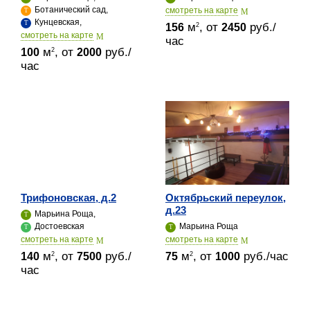
Ботанический сад,
cмотреть на карте
Кунцевская,
м
, от
руб./
2
156
2450
cмотреть на карте
час
м
, от
руб./
2
100
2000
час
Трифоновская, д.2
Октябрьский переулок,
д.23
Марьина Роща,
Достоевская
Марьина Роща
cмотреть на карте
cмотреть на карте
м
, от
руб./
м
, от
руб./час
2
2
140
7500
75
1000
час