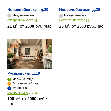
Новослободская, д.20
Новослободская, д.20
Менделеевская
Менделеевская
cмотреть на карте
cмотреть на карте
м
, от
руб./час
м
, от
руб./час
2
2
21
2500
25
2500
Русаковская, д.19
Марьина Роща,
Ботанический сад,
Кунцевская,
cмотреть на карте
м
, от
руб./
2
100
2000
час