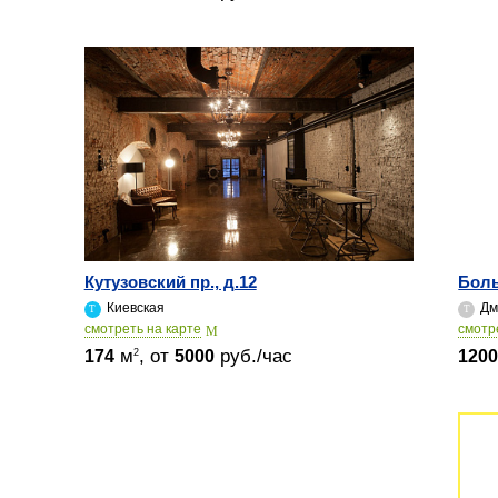
Кутузовский пр., д.12
Боль
Киевская
Дм
cмотреть на карте
cмотр
м
, от
руб./час
2
174
5000
120