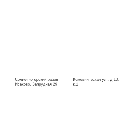
Солнечногорский район
Кожевническая ул., д.10,
Исаково, Запрудная 29
к.1
Б, д.29