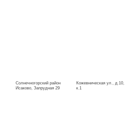
Солнечногорский район
Кожевническая ул., д.10,
Исаково, Запрудная 29
к.1
Б, д.29