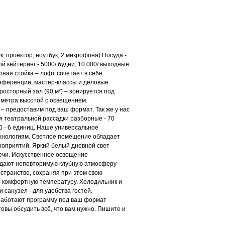
, проектор, ноутбук, 2 микрофона) Посуда -
й кейтеринг - 5000/ будни, 10 000/ выходные
рная стойка – лофт сочетает в себе
онференции, мастер-классы и деловые
росторный зал (90 м²) – зонируется под
 метра высотой с освещением.
– предоставим под ваш формат. Так же у нас
я театральной рассадки разборные - 70
0 - 6 единиц. Наше универсальное
хнологиям. Светлое помещение обладает
оприятий. Яркий белый дневной свет
ечи. Искусственное освещение
оздают неповторимую клубную атмосферу
странство, сохраняя при этом свою
т комфортную температуру. Холодильник и
 санузел - для удобства гостей.
зработают программу под ваш формат
овы обсудить всё, что вам нужно. Пишите и