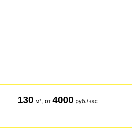
130
4000
м
, от
руб./час