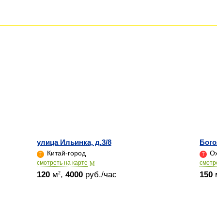
улица Ильинка, д.3/8
Бого
Китай-город
Ох
cмотреть на карте
cмотр
120
м
,
4000
руб./час
150
2