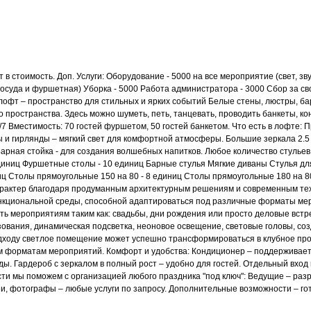
 стоимость. Доп. Услуги: Оборудование - 5000 на все мероприятие (свет, звук
 посуда и фуршетная) Уборка - 5000 Работа администратора - 3000 Сбор за сво
 лофт – пространство для стильных и ярких событий Белые стены, люстры, ба
 пространства. Здесь можно шуметь, петь, танцевать, проводить банкеты, к
7 Вместимость: 70 гостей фуршетом, 50 гостей банкетом. Что есть в лофте: П
ы и гирлянды – мягкий свет для комфортной атмосферы. Большие зеркала 2.5
рная стойка - для создания волшебных напитков. Любое количество стульев 
диниц Фуршетные столы - 10 единиц Барные стулья Мягкие диваны Стулья дл
иц Столы прямоугольные 150 на 80 - 8 единиц Столы прямоугольные 180 на 8
арактер благодаря продуманным архитектурным решениям и современным те
кциональной среды, способной адаптироваться под различные форматы мер
ть мероприятиям таким как: свадьбы, дни рождения или просто деловые встр
ования, динамическая подсветка, неоновое освещение, световые головы, с
дходу светлое помещение может успешно трансформироваться в клубное про
ым форматам мероприятий. Комфорт и удобства: Кондиционер – поддерживае
ы. Гардероб с зеркалом в полный рост – удобно для гостей. Отдельный вход и
ти мы поможем с организацией любого праздника "под ключ": Ведущие – ра
еи, фотографы – любые услуги по запросу. Дополнительные возможности – гот