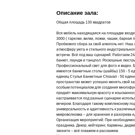
Описание зала:
Общая площадь 130 квадратов
Вся мебель находящаяся на площадке входит в
3000 ( тарелки, вилки, ложки, чашки, барная
Пробкового сбора за свой алкоголь нет. Наш
атмосферу уюта и стильного индустриального
встречи. Всё под ваш сценарий. Работаем 24/
банкет, лаундж и танцпол. Роскошные люстр
Профессиональный свет для фото и видео. Ба
имеются банкетные столы (шайбы) 150 - 5 е
единиц Стулья Банкетные Chiavari - 50 един
пространство может успешно менять свой х
особым потенциалом для создания многофун
придаёт максимальную красоту и изысканнос
настраивается под разные сценарии использ
вечером. Благодаря такому комплексному по
универсальность и адаптивность к различн
микроволновка – для хранения и разогрева ед
Организация мероприятий: При необходимос
праздника. Декор, кейтеринг, бармены, дидж
звоните – всё покажем и расскажем.