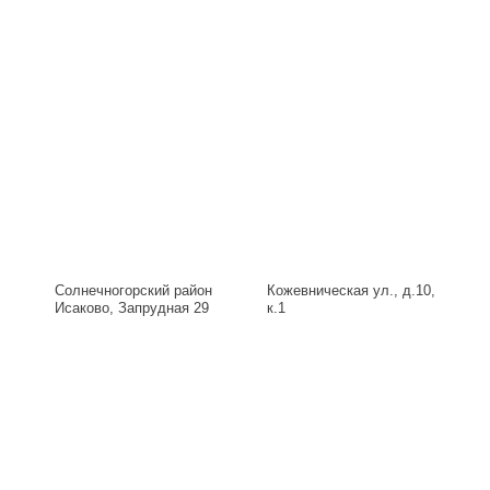
Солнечногорский район
Кожевническая ул., д.10,
Исаково, Запрудная 29
к.1
Б, д.29