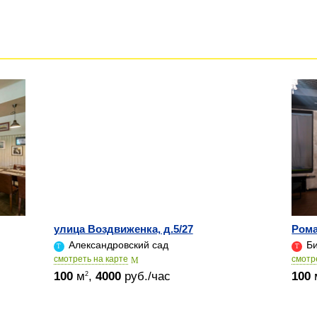
улица Воздвиженка, д.5/27
Рома
Александровский сад
Би
cмотреть на карте
cмотр
100
м
,
4000
руб./час
100
2