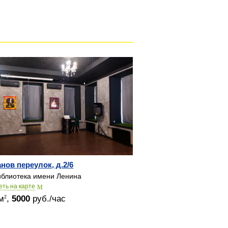
нов переулок, д.2/6
блиотека имени Ленина
еть на карте
м
,
5000
руб./час
2