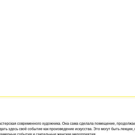
стерская современного художника. Она сама сделала помещение, продолжает
ать здесь своё событие как произведение искусства. Это могут быть лекции,
е камерные события и сакральные женские мероприятия.