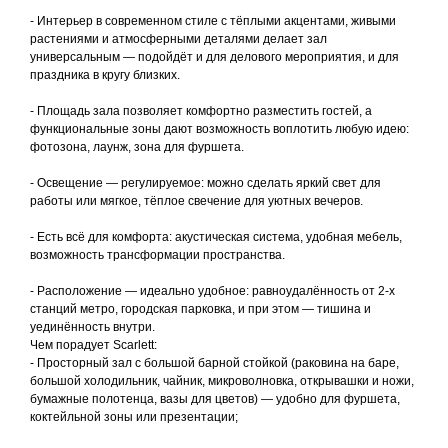
- Интерьер в современном стиле с тёплыми акцентами, живыми
растениями и атмосферными деталями делает зал
универсальным — подойдёт и для делового мероприятия, и для
праздника в кругу близких.
- Площадь зала позволяет комфортно разместить гостей, а
функциональные зоны дают возможность воплотить любую идею:
фотозона, лаунж, зона для фуршета.
- Освещение — регулируемое: можно сделать яркий свет для
работы или мягкое, тёплое свечение для уютных вечеров.
- Есть всё для комфорта: акустическая система, удобная мебель,
возможность трансформации пространства.
- Расположение — идеально удобное: равноудалённость от 2-х
станций метро, городская парковка, и при этом — тишина и
уединённость внутри.
Чем порадует Scarlett:
- Просторный зал с большой барной стойкой (раковина на баре,
большой холодильник, чайник, микроволновка, открывашки и ножи,
бумажные полотенца, вазы для цветов) — удобно для фуршета,
коктейльной зоны или презентации;