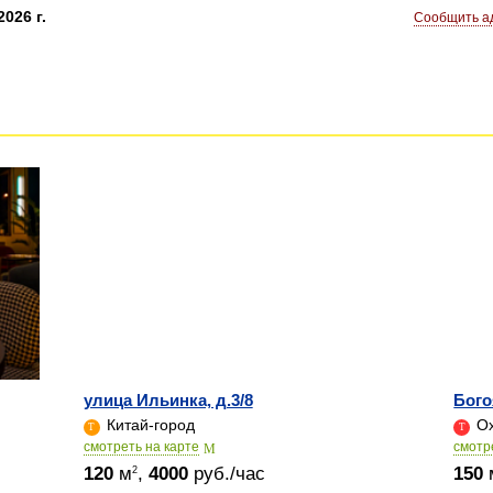
026 г.
Сообщить ад
улица Ильинка, д.3/8
Бого
Китай-город
Ох
cмотреть на карте
cмотр
120
м
,
4000
руб./час
150
2