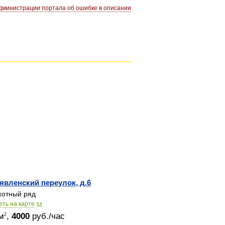
министрации портала об ошибке в описании
явленский переулок, д.6
отный ряд
еть на карте
м
,
4000
руб./час
2