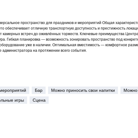
иверсальное пространство для праздников и мероприятий Общая характерис
это обеспечивает отличную транспортную доступность и престижность лока
т камерных встреч до оживлённых торжеств. Ключевые преимущества Центр
тура. Гибкая планировка — возможность зонировать пространство под конкре
оборудование уже в наличии. Оптимальная вместимость — комфортное разм
 администратора на протяжении всего события.
мероприятий
Бар
Можно приносить свои напитки
Можно 
ольные игры
Сцена