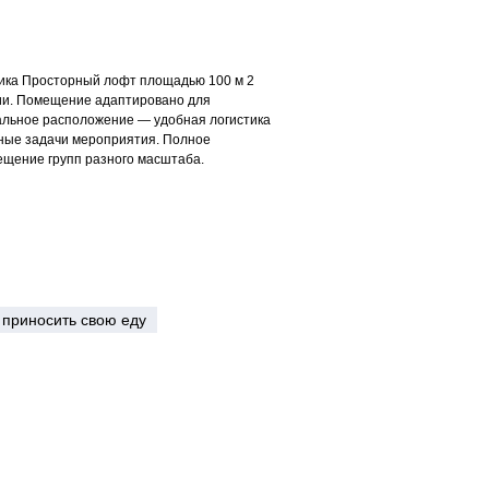
тика Просторный лофт площадью 100 м 2
ции. Помещение адаптировано для
альное расположение — удобная логистика
тные задачи мероприятия. Полное
ещение групп разного масштаба.
приносить свою еду