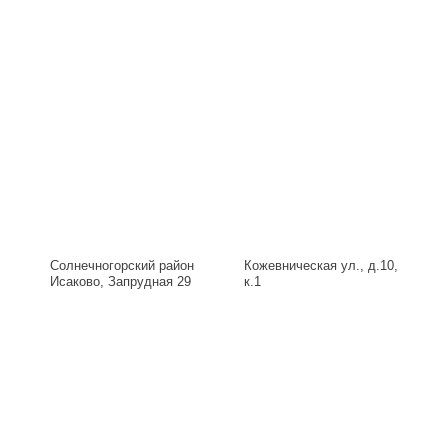
Солнечногорский район
Кожевническая ул., д.10,
Исаково, Запрудная 29
к.1
Б, д.29