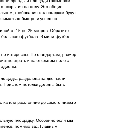
имости аренды и площади (размерам
го покрытия на полу. Это общие
альном, требования к площадкам будут
аксимально быстро и успешно.
иной от 15 до 25 метров. Обратите
я большого футбола. В мини-футбол
 не интересны. По стандартам, размер
иятно играть и на открытом поле с
тадионы.
площадка разделена на две части
н. При этом потолки должны быть
лка или расстояние до самого низкого
больную площадку. Особенно если мы
тсменов, помимо вас. Главным