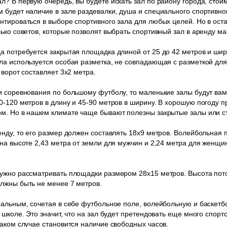
л? В первую очередь, вы будете искать зал по району города, сто
 будет наличие в зале раздевалки, душа и специального спортивно
нтироваться в выборе спортивного зала для любых целей. Но в ост
лько советов, которые позволят выбрать спортивный зал в аренду м
а потребуется закрытая площадка длиной от 25 до 42 метров и шир
ла используется особая разметка, не совпадающая с разметкой дл
 ворот составляет 3х2 метра.
и соревнования по большому футболу, то маленькие залы будут вам
-120 метров в длину и 45-90 метров в ширину. В хорошую погоду пр
ом. Но в нашем климате чаще бывают полезны закрытые залы или с
енду, то его размер должен составлять 18х9 метров. Волейбольная 
 на высоте 2,43 метра от земли для мужчин и 2,24 метра для женщи
ужно рассматривать площадки размером 28х15 метров. Высота пото
лжны быть не менее 7 метров.
сальным, сочетая в себе футбольное поле, волейбольную и баскет
 школе. Это значит, что на зал будет претендовать еще много спор
таком случае становится наличие свободных часов.