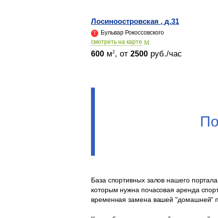
Лосиноостровская , д.31
Бульвар Рокоссовского
cмотреть на карте
м
, от
руб./час
2
600
2500
По
База спортивных залов нашего портала
которым нужна почасовая аренда спорт
временная замена вашей "домашней" п