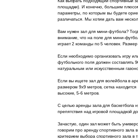
Как выбрать подходящий спортивный за
площадки). И конечно, большим плюсом
параметры, по которым вы будете орие
различаться. Мы хотим дать вам неско
Вам нужен зал для мини-футбола? Тогд
внимание, что на поле для мини-футбо
играет 2 команды по 5 человек. Размер
Если необходимо организовать игру ил
футбольного поля должен составлять 90
натуральным или искусственным газон
Если вы ищете зал для волейбола в ар
размером 9х9 метров, сетка находится
высокие, 5-6 метров.
С целью аренды зала для баскетбола н
препятствия над игровой площадкой до
Зачастую, один зал может быть универ
говорим про аренду спортивного зала в
критерием выбора спортивного зала в 