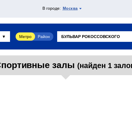
В городе:
Москва
Метро
Район
портивные залы
(найден 1 зало