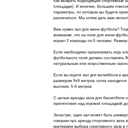
Как выбрать подходящий спортивный за
площадки). И конечно, большим плюсом
параметры, по которым вы будете орие
различаться. Мы хотим дать вам неско
Вам нужен зал для мини-футбола? Тогд
внимание, что на поле для мини-футбо
играет 2 команды по 5 человек. Размер
Если необходимо организовать игру ил
футбольного поля должен составлять 90
натуральным или искусственным газон
Если вы ищете зал для волейбола в ар
размером 9х9 метров, сетка находится
высокие, 5-6 метров.
С целью аренды зала для баскетбола н
препятствия над игровой площадкой до
Зачастую, один зал может быть универ
говорим про аренду спортивного зала в
критерием выбора спортивного зала в 