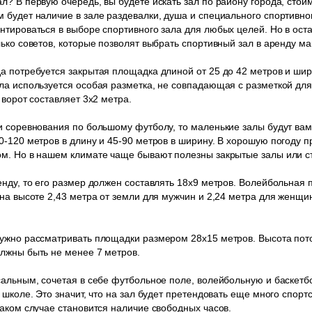
л? В первую очередь, вы будете искать зал по району города, сто
 будет наличие в зале раздевалки, душа и специального спортивно
нтироваться в выборе спортивного зала для любых целей. Но в ост
лько советов, которые позволят выбрать спортивный зал в аренду м
а потребуется закрытая площадка длиной от 25 до 42 метров и шир
ла используется особая разметка, не совпадающая с разметкой дл
 ворот составляет 3х2 метра.
и соревнования по большому футболу, то маленькие залы будут вам
-120 метров в длину и 45-90 метров в ширину. В хорошую погоду пр
ом. Но в нашем климате чаще бывают полезны закрытые залы или с
енду, то его размер должен составлять 18х9 метров. Волейбольная 
 на высоте 2,43 метра от земли для мужчин и 2,24 метра для женщи
ужно рассматривать площадки размером 28х15 метров. Высота пото
лжны быть не менее 7 метров.
сальным, сочетая в себе футбольное поле, волейбольную и баскет
 школе. Это значит, что на зал будет претендовать еще много спор
таком случае становится наличие свободных часов.