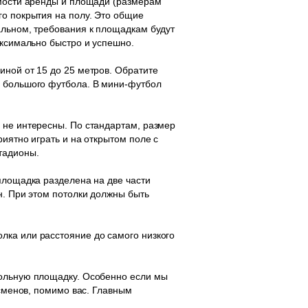
имости аренды и площади (размерам
го покрытия на полу. Это общие
альном, требования к площадкам будут
аксимально быстро и успешно.
иной от 15 до 25 метров. Обратите
я большого футбола. В мини-футбол
 не интересны. По стандартам, размер
иятно играть и на открытом поле с
тадионы.
площадка разделена на две части
н. При этом потолки должны быть
лка или расстояние до самого низкого
больную площадку. Особенно если мы
тсменов, помимо вас. Главным