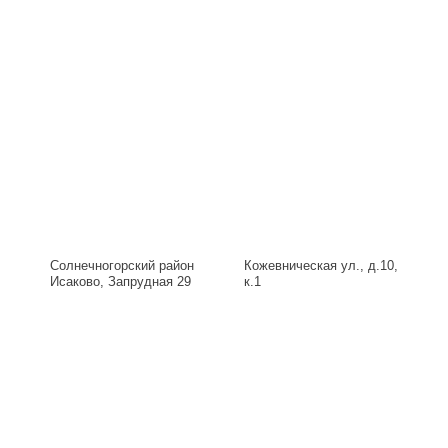
Солнечногорский район
Кожевническая ул., д.10,
Исаково, Запрудная 29
к.1
Б, д.29