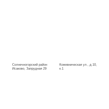
Солнечногорский район
Кожевническая ул., д.10,
Исаково, Запрудная 29
к.1
Б, д.29