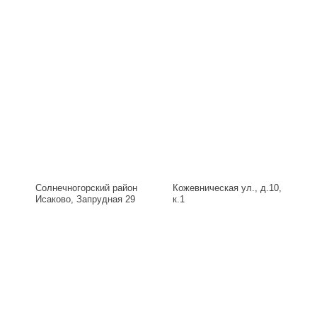
Солнечногорский район
Кожевническая ул., д.10,
Исаково, Запрудная 29
к.1
Б, д.29