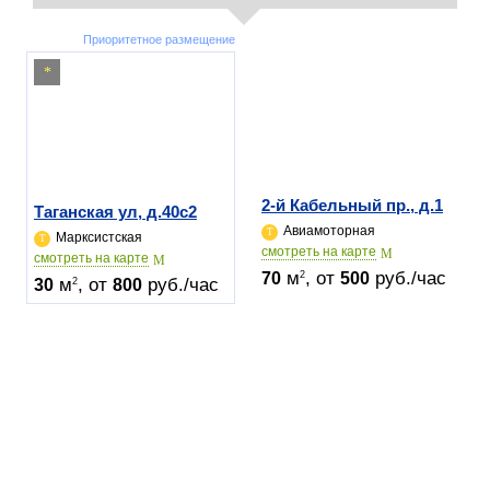
Приоритетное размещение
2-й Кабельный пр., д.1
Таганская ул, д.40c2
Авиамоторная
Марксистская
cмотреть на карте
cмотреть на карте
м
, от
руб./час
2
70
500
м
, от
руб./час
2
30
800