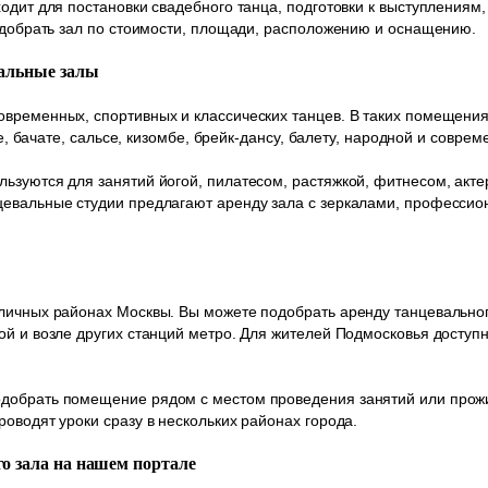
одит для постановки свадебного танца, подготовки к выступлениям,
подобрать зал по стоимости, площади, расположению и оснащению.
вальные залы
временных, спортивных и классических танцев. В таких помещениях
gue, бачате, сальсе, кизомбе, брейк-дансу, балету, народной и совр
ьзуются для занятий йогой, пилатесом, растяжкой, фитнесом, акте
цевальные студии предлагают аренду зала с зеркалами, профессио
личных районах Москвы. Вы можете подобрать аренду танцевальног
ой и возле других станций метро. Для жителей Подмосковья досту
добрать помещение рядом с местом проведения занятий или прожи
оводят уроки сразу в нескольких районах города.
о зала на нашем портале