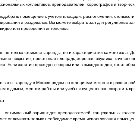
иональных коллективов, преподавателей, хореографов и творчески
подобрать помещение с учетом площади, расположения, стоимости, 
ирования и раздевалок. Вы можете выбрать зал для регулярных заня
видео или проведения интенсивов.
 не только стоимость аренды, но и характеристики самого зала. Д
ьное покрытие, просторная площадь, хорошая акустика, качестве
я. Если занятия проходят вечером или в выходные дни, стоит обр
.
 залы в аренду в Москве рядом со станциями метро и в разных ра
м с домом, местом работы или учебы и существенно сократить вре
ла
— оптимальный вариант для преподавателей, танцевальных коллек
ляет оплачивать только необходимое время использования помещен