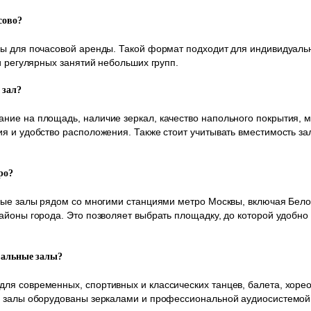
сово?
ы для почасовой аренды. Такой формат подходит для индивидуальн
и регулярных занятий небольших групп.
 зал?
ие на площадь, наличие зеркал, качество напольного покрытия, 
я и удобство расположения. Также стоит учитывать вместимость за
ро?
ные залы рядом со многими станциями метро Москвы, включая Бел
айоны города. Это позволяет выбрать площадку, до которой удобн
вальные залы?
я современных, спортивных и классических танцев, балета, хореог
е залы оборудованы зеркалами и профессиональной аудиосистемой,