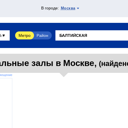
В городе:
Москва
Метро
Район
альные залы в Москве,
(найден
змещение