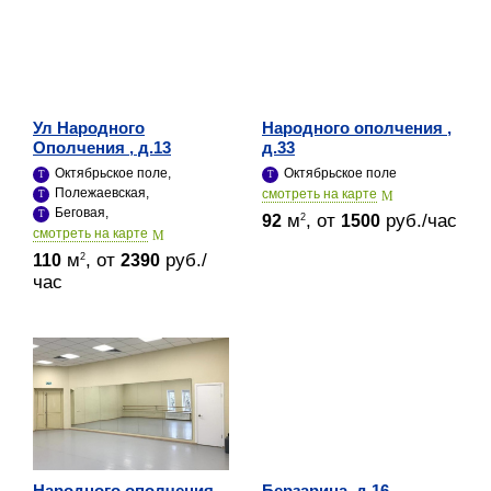
Ул Народного
Народного ополчения ,
Ополчения , д.13
д.33
Октябрьское поле,
Октябрьское поле
Полежаевская,
cмотреть на карте
Беговая,
м
, от
руб./час
2
92
1500
cмотреть на карте
м
, от
руб./
2
110
2390
час
Народного ополчения,
Берзарина, д.16