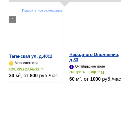
Приоритетное размещение
Народного Ополчения,
Таганская ул, д.40c2
д.33
Марксистская
Октябрьское поле
cмотреть на карте
cмотреть на карте
м
, от
руб./час
2
30
800
м
, от
руб./час
2
60
1000