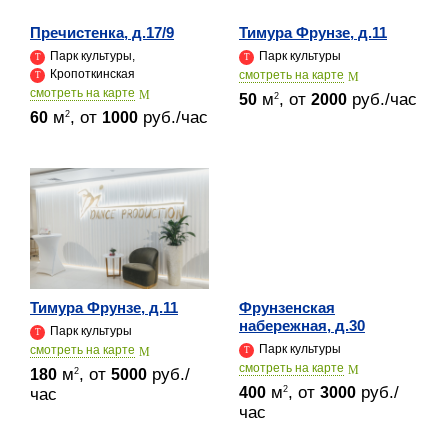
Пречистенка, д.17/9
Тимура Фрунзе, д.11
Парк культуры,
Парк культуры
Кропоткинская
cмотреть на карте
cмотреть на карте
м
, от
руб./час
2
50
2000
м
, от
руб./час
2
60
1000
Тимура Фрунзе, д.11
Фрунзенская
набережная, д.30
Парк культуры
Парк культуры
cмотреть на карте
cмотреть на карте
м
, от
руб./
2
180
5000
м
, от
руб./
2
400
3000
час
час