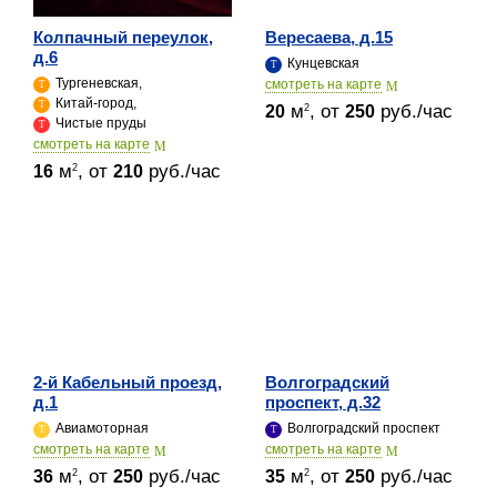
Колпачный переулок,
Вересаева, д.15
д.6
Кунцевская
Тургеневская,
cмотреть на карте
Китай-город,
м
, от
руб./час
2
20
250
Чистые пруды
cмотреть на карте
м
, от
руб./час
2
16
210
2-й Кабельный проезд,
Волгоградский
д.1
проспект, д.32
Авиамоторная
Волгоградский проспект
cмотреть на карте
cмотреть на карте
м
, от
руб./час
м
, от
руб./час
2
2
36
250
35
250