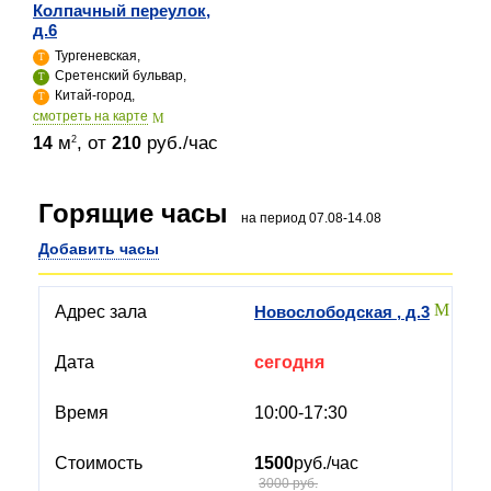
Колпачный переулок,
д.6
Тургеневская,
Сретенский бульвар,
Китай-город,
cмотреть на карте
м
, от
руб./час
2
14
210
Горящие часы
на период 07.08-14.08
Добавить часы
Новослободская , д.3
сегодня
10:00-17:30
1500
руб./час
3000 руб.