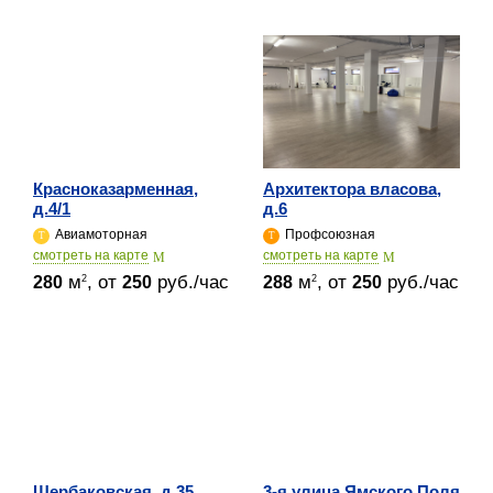
Красноказарменная,
Архитектора власова,
д.4/1
д.6
Авиамоторная
Профсоюзная
cмотреть на карте
cмотреть на карте
м
, от
руб./час
м
, от
руб./час
2
2
280
250
288
250
Щербаковская, д.35
3-я улица Ямского Поля