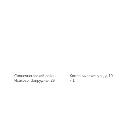
Солнечногорский район
Кожевническая ул., д.10,
Исаково, Запрудная 29
к.1
Б, д.29