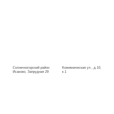
Солнечногорский район
Кожевническая ул., д.10,
Исаково, Запрудная 29
к.1
Б, д.29