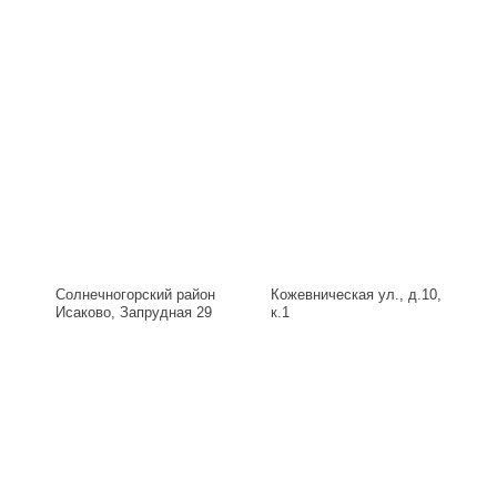
Солнечногорский район
Кожевническая ул., д.10,
Исаково, Запрудная 29
к.1
Б, д.29